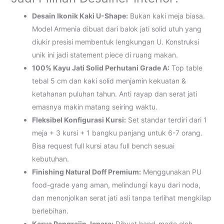
Desain Ikonik Kaki U-Shape:
Bukan kaki meja biasa.
Model Armenia dibuat dari balok jati solid utuh yang
diukir presisi membentuk lengkungan U. Konstruksi
unik ini jadi statement piece di ruang makan.
100% Kayu Jati Solid Perhutani Grade A:
Top table
tebal 5 cm dan kaki solid menjamin kekuatan &
ketahanan puluhan tahun. Anti rayap dan serat jati
emasnya makin matang seiring waktu.
Fleksibel Konfigurasi Kursi:
Set standar terdiri dari 1
meja + 3 kursi + 1 bangku panjang untuk 6-7 orang.
Bisa request full kursi atau full bench sesuai
kebutuhan.
Finishing Natural Doff Premium:
Menggunakan PU
food-grade yang aman, melindungi kayu dari noda,
dan menonjolkan serat jati asli tanpa terlihat mengkilap
berlebihan.
Karya Pengrajin Jepara:
Dibuat hand-made oleh